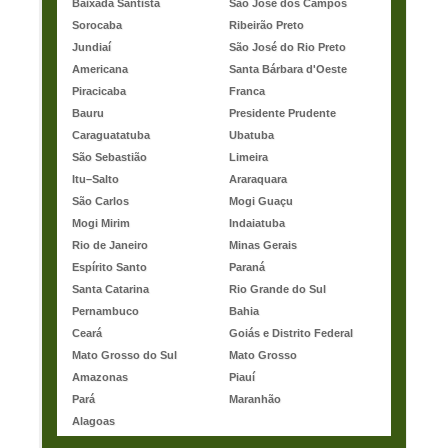
Baixada Santista
São José dos Campos
Sorocaba
Ribeirão Preto
Jundiaí
São José do Rio Preto
Americana
Santa Bárbara d'Oeste
Piracicaba
Franca
Bauru
Presidente Prudente
Caraguatatuba
Ubatuba
São Sebastião
Limeira
Itu–Salto
Araraquara
São Carlos
Mogi Guaçu
Mogi Mirim
Indaiatuba
Rio de Janeiro
Minas Gerais
Espírito Santo
Paraná
Santa Catarina
Rio Grande do Sul
Pernambuco
Bahia
Ceará
Goiás e Distrito Federal
Mato Grosso do Sul
Mato Grosso
Amazonas
Piauí
Pará
Maranhão
Alagoas