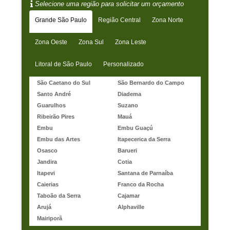
Selecione uma região para solicitar um orçamento
Grande São Paulo
Região Central
Zona Norte
Zona Oeste
Zona Sul
Zona Leste
Litoral de São Paulo
Personalizado
São Caetano do Sul
São Bernardo do Campo
Santo André
Diadema
Guarulhos
Suzano
Ribeirão Pires
Mauá
Embu
Embu Guaçú
Embu das Artes
Itapecerica da Serra
Osasco
Barueri
Jandira
Cotia
Itapevi
Santana de Parnaíba
Caierias
Franco da Rocha
Taboão da Serra
Cajamar
Arujá
Alphaville
Mairiporã