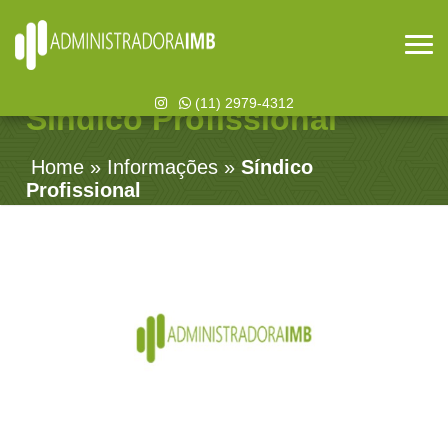
(11) 2979-4312
Síndico Profissional
Home
»
Informações
»
Síndico
Profissional