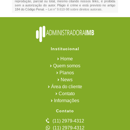
reprodução, parcial ou total, mesmo citando nossos links, é proibida
sem a autorização do autor. Plágio é crime e está previsto no artigo
184 do Código Penal. –
Lei n° 9.610-98 sobre direitos autorais
.
Institucional
Home
Quem somos
Planos
News
Área do cliente
Contato
Informações
Contato
(11) 2979-4312
(11) 2979-4312