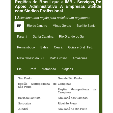
Regiões do Brasil que a IMB - Serviços De
Apoio Administrativo A Empresas atende
com Síndico Profissional
Selecione uma região para solicitar um orçamento
BR
Rio de Janeiro
Minas Gerais
Espírito Santo
Paraná
Santa Catarina
Rio Grande do Sul
Pernambuco
Bahia
Ceará
Goiás e Distr. Fed.
Mato Grosso do Sul
Mato Grosso
Amazonas
Piauí
Pará
Maranhão
Alagoas
São Paulo
Grande São Paulo
Região Metropolitana de
Campinas
São Paulo
Região Metropolitana de
Campinas
Baixada Santista
São José dos Campos
Sorocaba
Ribeirão Preto
Jundiaí
São José do Rio Preto