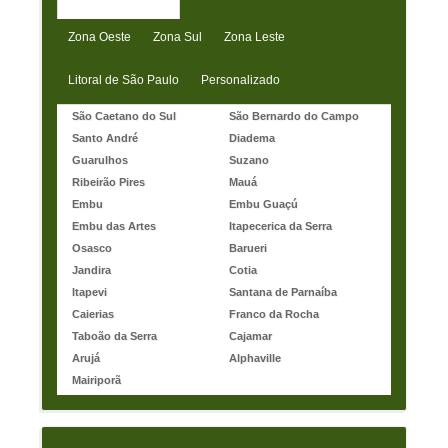
Zona Oeste
Zona Sul
Zona Leste
Litoral de São Paulo
Personalizado
São Caetano do Sul
São Bernardo do Campo
Santo André
Diadema
Guarulhos
Suzano
Ribeirão Pires
Mauá
Embu
Embu Guaçú
Embu das Artes
Itapecerica da Serra
Osasco
Barueri
Jandira
Cotia
Itapevi
Santana de Parnaíba
Caierias
Franco da Rocha
Taboão da Serra
Cajamar
Arujá
Alphaville
Mairiporã