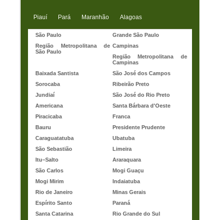
Piauí
Pará
Maranhão
Alagoas
São Paulo
Grande São Paulo
Região Metropolitana de
Campinas
São Paulo
Região Metropolitana de
Campinas
Baixada Santista
São José dos Campos
Sorocaba
Ribeirão Preto
Jundiaí
São José do Rio Preto
Americana
Santa Bárbara d'Oeste
Piracicaba
Franca
Bauru
Presidente Prudente
Caraguatatuba
Ubatuba
São Sebastião
Limeira
Itu–Salto
Araraquara
São Carlos
Mogi Guaçu
Mogi Mirim
Indaiatuba
Rio de Janeiro
Minas Gerais
Espírito Santo
Paraná
Santa Catarina
Rio Grande do Sul