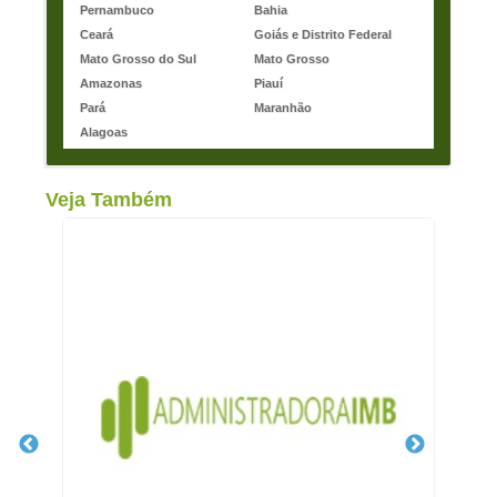
Pernambuco
Bahia
Ceará
Goiás e Distrito Federal
Mato Grosso do Sul
Mato Grosso
Amazonas
Piauí
Pará
Maranhão
Alagoas
Veja Também