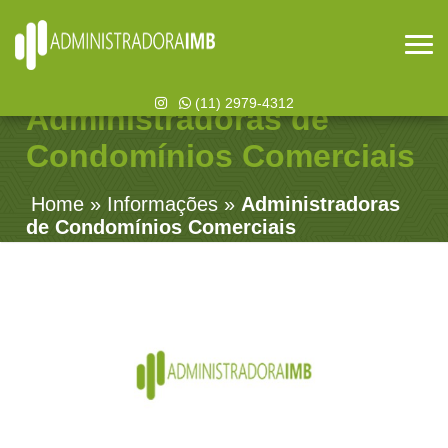
(11) 2979-4312
Administradoras de
Condomínios Comerciais
Home
»
Informações
»
Administradoras
de Condomínios Comerciais