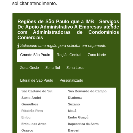
solicitar atendimento.
Regiões de São Paulo que a IMB - Serviços
De Apoio Administrativo A Empresas atende
com Administradoras de Condomínios
Comerciais
Selecione uma região para solicitar um orçamento
Grande São Paulo
Região Central
Zona Norte
Zona Oeste
Zona Sul
Zona Leste
Litoral de São Paulo
Personalizado
São Caetano do Sul
São Bernardo do Campo
Santo André
Diadema
Guarulhos
Suzano
Ribeirão Pires
Mauá
Embu
Embu Guaçú
Embu das Artes
Itapecerica da Serra
Osasco
Barueri