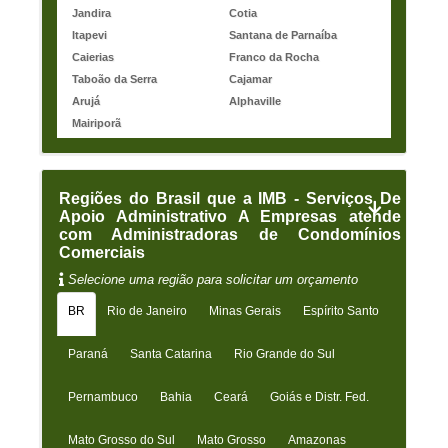
Jandira
Cotia
Itapevi
Santana de Parnaíba
Caierias
Franco da Rocha
Taboão da Serra
Cajamar
Arujá
Alphaville
Mairiporã
Regiões do Brasil que a IMB - Serviços De
Apoio Administrativo A Empresas atende
com Administradoras de Condomínios
Comerciais
Selecione uma região para solicitar um orçamento
BR
Rio de Janeiro
Minas Gerais
Espírito Santo
Paraná
Santa Catarina
Rio Grande do Sul
Pernambuco
Bahia
Ceará
Goiás e Distr. Fed.
Mato Grosso do Sul
Mato Grosso
Amazonas