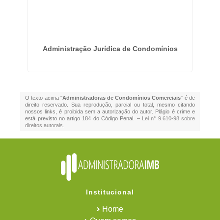
Administração Jurídica de Condomínios
O texto acima "
Administradoras de Condomínios Comerciais
" é de
direito reservado. Sua reprodução, parcial ou total, mesmo citando
nossos links, é proibida sem a autorização do autor. Plágio é crime e
está previsto no artigo 184 do Código Penal. –
Lei n° 9.610-98 sobre
direitos autorais
.
Institucional
Home