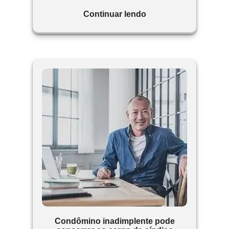
Continuar lendo
Condômino inadimplente pode