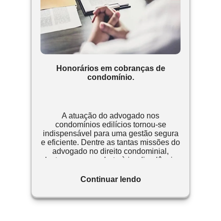
Honorários em cobranças de
condomínio.
A atuação do advogado nos
condomínios edilícios tornou-se
indispensável para uma gestão segura
e eficiente. Dentre as tantas missões do
advogado no direito condominial,
destaca-se o combate à inadimplência,
assim entendido como um conjunto de
medidas adotadas face ao condômino
Continuar lendo
inadimplente.