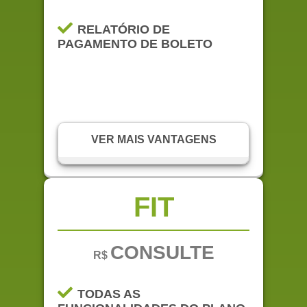
RELATÓRIO DE
PAGAMENTO DE BOLETO
VER MAIS VANTAGENS
RELATÓRIO DE
INADIMPLENTES
FIT
CADASTRO DE MORADORES
CONSULTE
R$
RESERVA DO SALÃO DE FESTA
AUXÍLIO BÁSICO DA
TODAS AS
PRESTAÇÃO DE CONTAS