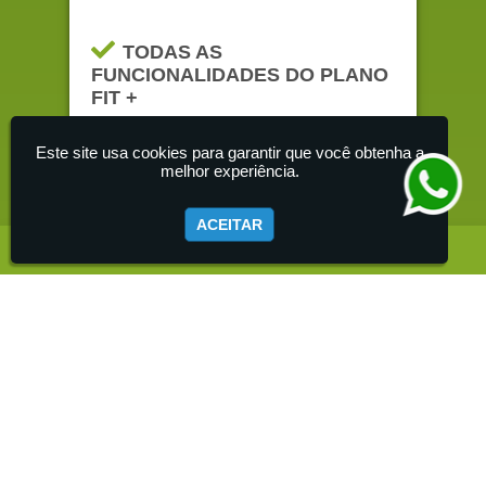
APLICATIVO PARA TODOS OS
MORADORES
TODAS AS
FUNCIONALIDADES DO PLANO
ASSEMBLEIA VIRTUAL
FIT +
Este site usa cookies para garantir que você obtenha a
ASSEMBLEIA PRESENCIAL
melhor experiência.
(LIMITADO A 3 POR ANO)
ACEITAR
SERVIÇO DE COBRANÇA
(SMS - TELEFONE - NOTIFICAÇÃO - E-MAIL)
VER MAIS VANTAGENS
PRESTAÇÃO DE CONTAS
(FÍSICA E ONLINE)
PREMIUM