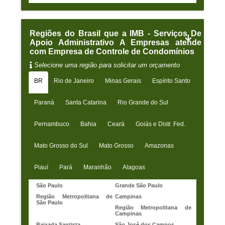
Regiões do Brasil que a IMB - Serviços De
Apoio Administrativo A Empresas atende
com Empresa de Controle de Condomínios
Selecione uma região para solicitar um orçamento
BR
Rio de Janeiro
Minas Gerais
Espírito Santo
Paraná
Santa Catarina
Rio Grande do Sul
Pernambuco
Bahia
Ceará
Goiás e Distr. Fed.
Mato Grosso do Sul
Mato Grosso
Amazonas
Piauí
Pará
Maranhão
Alagoas
São Paulo
Grande São Paulo
Região Metropolitana de
Campinas
São Paulo
Região Metropolitana de
Campinas
Baixada Santista
São José dos Campos