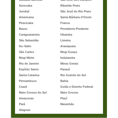
Sorocaba
Ribeirão Preto
Jundiaí
São José do Rio Preto
Americana
Santa Bárbara d'Oeste
Piracicaba
Franca
Bauru
Presidente Prudente
Caraguatatuba
Ubatuba
São Sebastião
Limeira
Itu–Salto
Araraquara
São Carlos
Mogi Guaçu
Mogi Mirim
Indaiatuba
Rio de Janeiro
Minas Gerais
Espírito Santo
Paraná
Santa Catarina
Rio Grande do Sul
Pernambuco
Bahia
Ceará
Goiás e Distrito Federal
Mato Grosso do Sul
Mato Grosso
Amazonas
Piauí
Pará
Maranhão
Alagoas