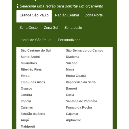
Selecione uma região para solicitar um orçamento
Grande São Paulo
Região Central
Zona Norte
Zona Oeste
Zona Sul
Zona Leste
Litoral de São Paulo
Personalizado
São Caetano do Sul
São Bernardo do Campo
Santo André
Diadema
Guarulhos
Suzano
Ribeirão Pires
Mauá
Embu
Embu Guaçú
Embu das Artes
Itapecerica da Serra
Osasco
Barueri
Jandira
Cotia
Itapevi
Santana de Parnaíba
Caierias
Franco da Rocha
Taboão da Serra
Cajamar
Arujá
Alphaville
Mairiporã