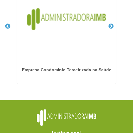
rra
Empresa Condominio Terceirizada na Saúde
Em
Institucional