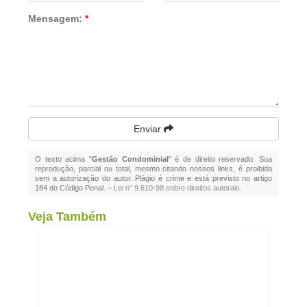
Mensagem:
*
Enviar
O texto acima "
Gestão Condominial
" é de direito reservado. Sua
reprodução, parcial ou total, mesmo citando nossos links, é proibida
sem a autorização do autor. Plágio é crime e está previsto no artigo
184 do Código Penal. –
Lei n° 9.610-98 sobre direitos autorais
.
Veja Também