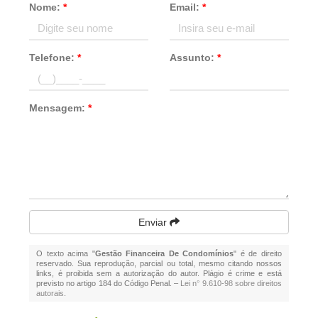
Nome:
*
Email:
*
Telefone:
*
Assunto:
*
Mensagem:
*
Enviar
O texto acima "
Gestão Financeira De Condomínios
" é de direito
reservado. Sua reprodução, parcial ou total, mesmo citando nossos
links, é proibida sem a autorização do autor. Plágio é crime e está
previsto no artigo 184 do Código Penal. –
Lei n° 9.610-98 sobre direitos
autorais
.