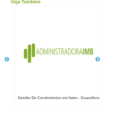
Veja Também
Gestão De Condominios em Itaim - Guarulhos
E