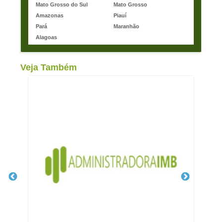
Mato Grosso do Sul
Mato Grosso
Amazonas
Piauí
Pará
Maranhão
Alagoas
Veja Também