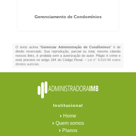
Gerenciamento de Condomínios
O texto acima "
Gerenciar Administração de Condôminos
" é de
direito reservado. Sua reprodução, parcial ou total, mesmo citando
nossos links, é proibida sem a autorização do autor. Plágio é crime e
está previsto no artigo 184 do Código Penal. –
Lei n° 9.610-98 sobre
direitos autorais
.
Institucional
Home
Quem somos
Planos