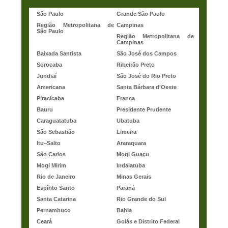
São Paulo
Grande São Paulo
Região Metropolitana de
Campinas
São Paulo
Região Metropolitana de
Campinas
Baixada Santista
São José dos Campos
Sorocaba
Ribeirão Preto
Jundiaí
São José do Rio Preto
Americana
Santa Bárbara d'Oeste
Piracicaba
Franca
Bauru
Presidente Prudente
Caraguatatuba
Ubatuba
São Sebastião
Limeira
Itu–Salto
Araraquara
São Carlos
Mogi Guaçu
Mogi Mirim
Indaiatuba
Rio de Janeiro
Minas Gerais
Espírito Santo
Paraná
Santa Catarina
Rio Grande do Sul
Pernambuco
Bahia
Ceará
Goiás e Distrito Federal