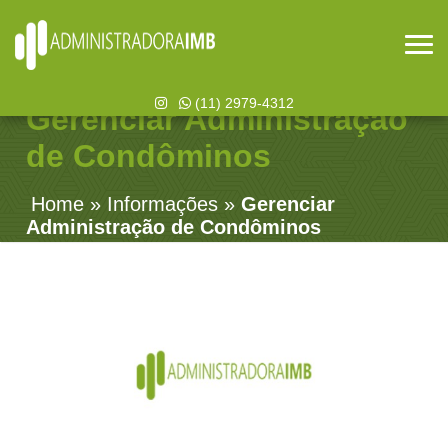
(11) 2979-4312
Gerenciar Administração
de Condôminos
Home
»
Informações
»
Gerenciar
Administração de Condôminos