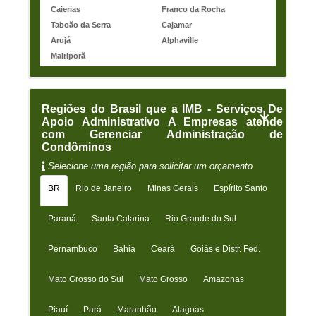
Caierias
Franco da Rocha
Taboão da Serra
Cajamar
Arujá
Alphaville
Mairiporã
Regiões do Brasil que a IMB - Serviços De
Apoio Administrativo A Empresas atende
com Gerenciar Administração de
Condôminos
Selecione uma região para solicitar um orçamento
BR
Rio de Janeiro
Minas Gerais
Espírito Santo
Paraná
Santa Catarina
Rio Grande do Sul
Pernambuco
Bahia
Ceará
Goiás e Distr. Fed.
Mato Grosso do Sul
Mato Grosso
Amazonas
Piauí
Pará
Maranhão
Alagoas