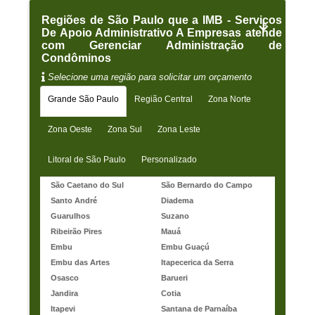
Regiões de São Paulo que a IMB - Serviços
De Apoio Administrativo A Empresas atende
com Gerenciar Administração de
Condôminos
Selecione uma região para solicitar um orçamento
Grande São Paulo
Região Central
Zona Norte
Zona Oeste
Zona Sul
Zona Leste
Litoral de São Paulo
Personalizado
São Caetano do Sul
São Bernardo do Campo
Santo André
Diadema
Guarulhos
Suzano
Ribeirão Pires
Mauá
Embu
Embu Guaçú
Embu das Artes
Itapecerica da Serra
Osasco
Barueri
Jandira
Cotia
Itapevi
Santana de Parnaíba