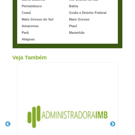
Pernambuco
Bahia
Ceará
Goiás e Distrito Federal
Mato Grosso do Sul
Mato Grosso
Amazonas
Piauí
Pará
Maranhão
Alagoas
Veja Também