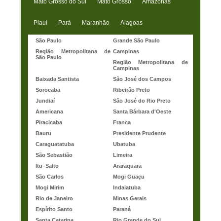
Mato Grosso do Sul
Mato Grosso
Amazonas
Piauí
Pará
Maranhão
Alagoas
São Paulo
Grande São Paulo
Região Metropolitana de
Campinas
São Paulo
Região Metropolitana de
Campinas
Baixada Santista
São José dos Campos
Sorocaba
Ribeirão Preto
Jundiaí
São José do Rio Preto
Americana
Santa Bárbara d'Oeste
Piracicaba
Franca
Bauru
Presidente Prudente
Caraguatatuba
Ubatuba
São Sebastião
Limeira
Itu–Salto
Araraquara
São Carlos
Mogi Guaçu
Mogi Mirim
Indaiatuba
Rio de Janeiro
Minas Gerais
Espírito Santo
Paraná
Santa Catarina
Rio Grande do Sul