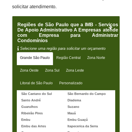
solicitar atendimento.
Regiões de São Paulo que a IMB - Serviços
De Apoio Administrativo A Empresas atende
com Empresa para Administrar
Condomínios
Selecione uma região para solicitar um orçamento
Grande São Paulo
Região Central
Zona Norte
Zona Oeste
Zona Sul
Zona Leste
Litoral de São Paulo
Personalizado
São Caetano do Sul
São Bernardo do Campo
Santo André
Diadema
Guarulhos
Suzano
Ribeirão Pires
Mauá
Embu
Embu Guaçú
Embu das Artes
Itapecerica da Serra