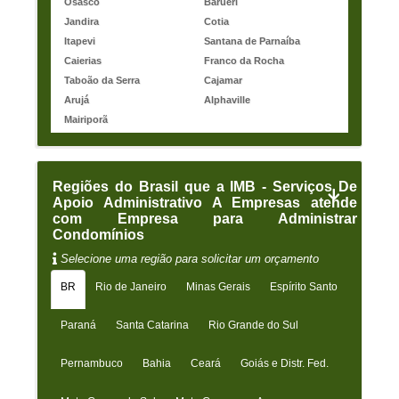
Osasco
Barueri
Jandira
Cotia
Itapevi
Santana de Parnaíba
Caierias
Franco da Rocha
Taboão da Serra
Cajamar
Arujá
Alphaville
Mairiporã
Regiões do Brasil que a IMB - Serviços De
Apoio Administrativo A Empresas atende
com Empresa para Administrar
Condomínios
Selecione uma região para solicitar um orçamento
BR
Rio de Janeiro
Minas Gerais
Espírito Santo
Paraná
Santa Catarina
Rio Grande do Sul
Pernambuco
Bahia
Ceará
Goiás e Distr. Fed.