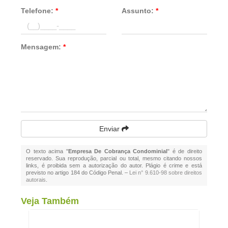
Telefone:
*
Assunto:
*
Mensagem:
*
Enviar
O texto acima "
Empresa De Cobrança Condominial
" é de direito
reservado. Sua reprodução, parcial ou total, mesmo citando nossos
links, é proibida sem a autorização do autor. Plágio é crime e está
previsto no artigo 184 do Código Penal. –
Lei n° 9.610-98 sobre direitos
autorais
.
Veja Também