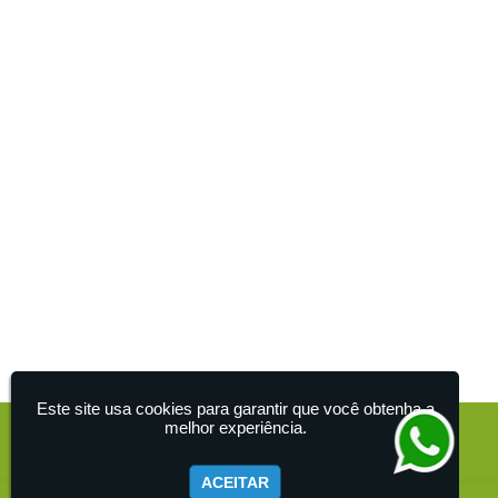
Administração Tributária de Condomínios
Controle Financeiro de Condomínios
Controle Jurídico de Condomínios
Empresa de Controle de Condomínios
Empresa Especializada em Administração de Recursos
Humanos
Empresa Especializada em Assessoria Jurídica de
Condomínios
Empresa Especializada em Assessoria na Manutenção
Predial
Empresa Especializada em Contratações de Serviços para
Condomínios
Empresa Especializada em Controle de Caixa
Empresa Especializada em Controle de Inadimplência
Empresa Especializada em Reparos de Apartamentos
Empresa Gestão de Condomínio
Empresa para Administrar Condomínios
Este site usa cookies para garantir que você obtenha a
Empresa para Atender Condôminos
melhor experiência.
Empresa para Participação da Gerência nas Assembleias
de Condomínios
Empresa para Tratamento de Problemas em Condomínios
ACEITAR