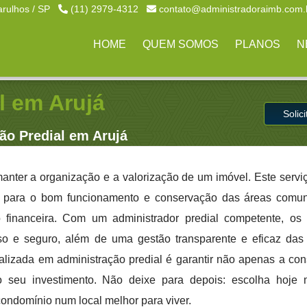
arulhos / SP
(11) 2979-4312
contato@administradoraimb.com.
HOME
QUEM SOMOS
PLANOS
N
l em Arujá
Solic
ão Predial em Arujá
anter a organização e a valorização de um imóvel. Este servi
s para o bom funcionamento e conservação das áreas comun
 financeira. Com um administrador predial competente, os
o e seguro, além de uma gestão transparente e eficaz das 
lizada em administração predial é garantir não apenas a co
o seu investimento. Não deixe para depois: escolha hoj
condomínio num local melhor para viver.