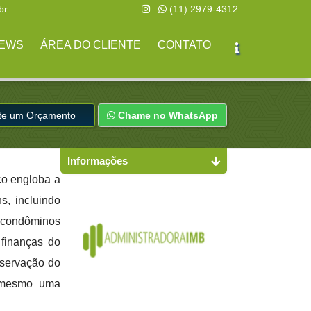
br
(11) 2979-4312
EWS
ÁREA DO CLIENTE
CONTATO
ite um Orçamento
Chame no WhatsApp
Informações
ço engloba a
s, incluindo
 condôminos
finanças do
nservação do
e mesmo uma