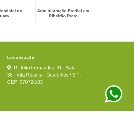
ominial no
Administração Predial em
Empresa
uara
Ribeirão Preto
Gerenciame
Condominio e
Franc
Localização
R. Júlio Fernandes, 91 - Sala
38 - Vila Rosalia - Guarulhos / SP -
CEP: 07072-103