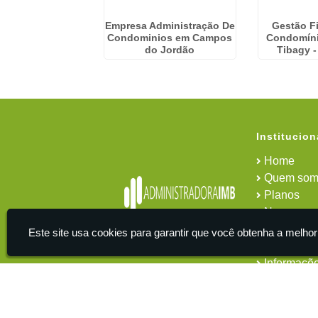
Condominial em
Empresa Administração De
Gestão F
ua Funda
Condominios em Campos
Condomíni
do Jordão
Tibagy 
Institucion
Home
Quem som
Planos
News
Área do cl
Este site usa cookies para garantir que você obtenha a melhor
Contato
Informaçõ
IMB - Serviços De Apoio Administrativo A Empresas -