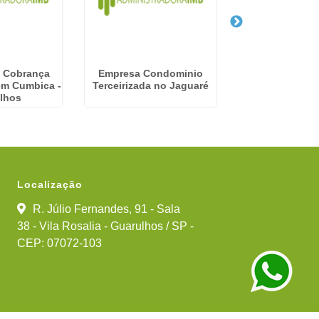
 Cobrança
Empresa Condominio
Empresa De Se
em Cumbica -
Terceirizada no Jaguaré
Condomínios e
lhos
Localização
R. Júlio Fernandes, 91 - Sala
38 - Vila Rosalia - Guarulhos / SP -
CEP: 07072-103