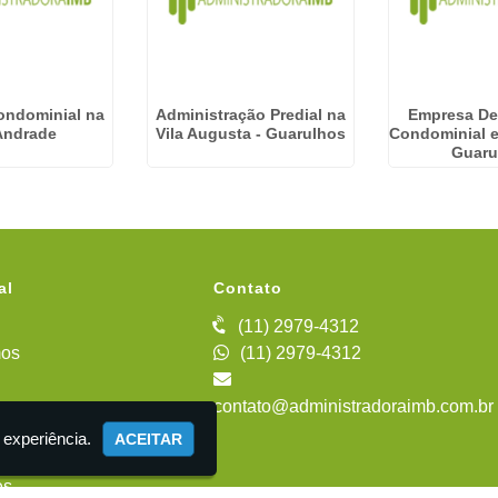
ondominial na
Administração Predial na
Empresa De
 Andrade
Vila Augusta - Guarulhos
Condominial 
Guaru
al
Contato
(11) 2979-4312
os
(11) 2979-4312
contato@administradoraimb.com.br
iente
 experiência.
ACEITAR
es