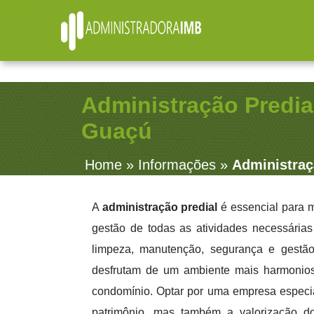
R. Júlio Fernandes, 91 - Sala 38 - Vila Rosalia - Gua
Administração Predi
Guaçú
Home
»
Informações
»
Administra
A
administração predial
é essencial para m
gestão de todas as atividades necessária
limpeza, manutenção, segurança e gestão
desfrutam de um ambiente mais harmonios
condomínio. Optar por uma empresa especia
patrimônio, mas também a valorização d