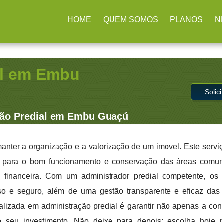
rulhos / SP
(11) 2979-4312
contato@administradoraimb.com.b
HOME
QUEM SOMOS
PLANOS
N
al em Embu
Solic
ção Predial em Embu Guaçú
anter a organização e a valorização de um imóvel. Este servi
s para o bom funcionamento e conservação das áreas comun
 financeira. Com um administrador predial competente, os
o e seguro, além de uma gestão transparente e eficaz das 
lizada em administração predial é garantir não apenas a co
o seu investimento. Não deixe para depois: escolha hoj