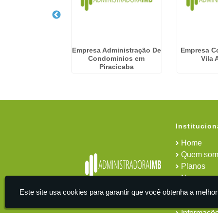
ração Predial em
Empresa Administração De
Empresa C
lesópolis
Condominios em
Vila
Piracicaba
Institucion
Home
Quem som
Planos
News
Área do cl
Este site usa cookies para garantir que você obtenha a melhor
Contato
Informaçõ