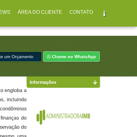
r
(11) 2979-4312
EWS
ÁREA DO CLIENTE
CONTATO
ite um Orçamento
Chame no WhatsApp
Informações
ço engloba a
s, incluindo
 condôminos
finanças do
nservação do
e mesmo uma