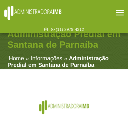
(11) 2979-4312
Administração Predial em
Santana de Parnaíba
Home
»
Informações
»
Administração
Predial em Santana de Parnaíba