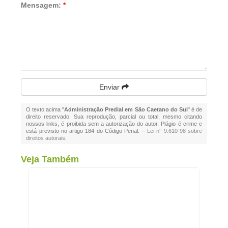
Mensagem:
*
Enviar
O texto acima "
Administração Predial em São Caetano do Sul
" é de
direito reservado. Sua reprodução, parcial ou total, mesmo citando
nossos links, é proibida sem a autorização do autor. Plágio é crime e
está previsto no artigo 184 do Código Penal. –
Lei n° 9.610-98 sobre
direitos autorais
.
Veja Também