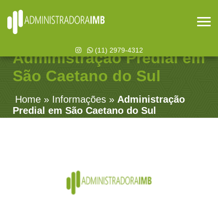
(11) 2979-4312
Administração Predial em
São Caetano do Sul
Home
»
Informações
»
Administração
Predial em São Caetano do Sul