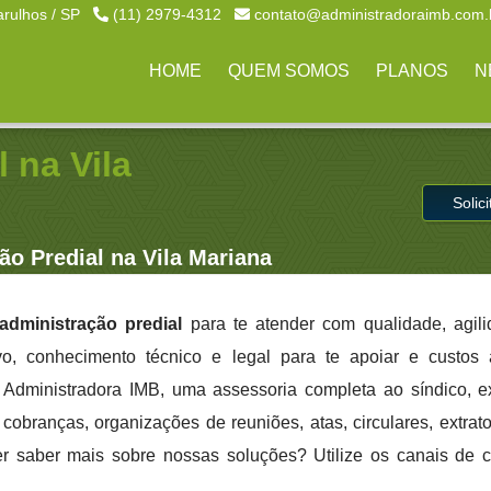
arulhos / SP
(11) 2979-4312
contato@administradoraimb.com.
HOME
QUEM SOMOS
PLANOS
N
 na Vila
Solic
ão Predial na Vila Mariana
administração predial
para te atender com qualidade, agil
ivo, conhecimento técnico e legal para te apoiar e custo
a Administradora IMB, uma assessoria completa ao síndico, 
cobranças, organizações de reuniões, atas, circulares, extrato
er saber mais sobre nossas soluções? Utilize os canais de