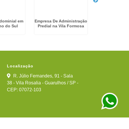
dominial em
Empresa De Administração
Gestão Condom
no do Sul
Predial na Vila Formosa
Americ
Localização
R. Júlio Fernandes, 91 - Sala
38 - Vila Rosalia - Guarulhos / SP -
CEP: 07072-103