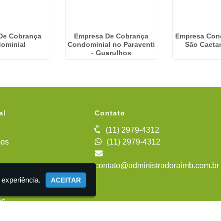
De Cobrança
Empresa De Cobrança
Empresa Con
ominial
Condominial no Paraventi
São Caeta
- Guarulhos
al
Contato
(11) 2979-4312
os
(11) 2979-4312
contato@administradoraimb.com.br
iente
 experiência.
ACEITAR
es