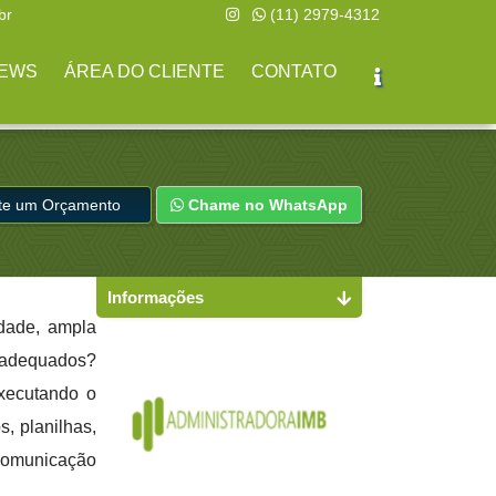
br
(11) 2979-4312
EWS
ÁREA DO CLIENTE
CONTATO
ite um Orçamento
Chame no WhatsApp
Informações
idade, ampla
s adequados?
executando o
s, planilhas,
 comunicação