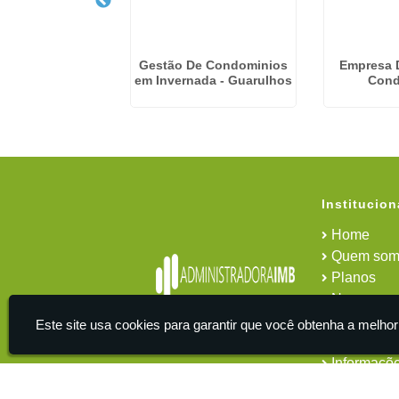
Condominial em
Gestão De Condominios
Empresa 
nde - Guarulhos
em Invernada - Guarulhos
Cond
Institucion
Home
Quem som
Planos
News
Área do cl
Este site usa cookies para garantir que você obtenha a melhor
Contato
Informaçõ