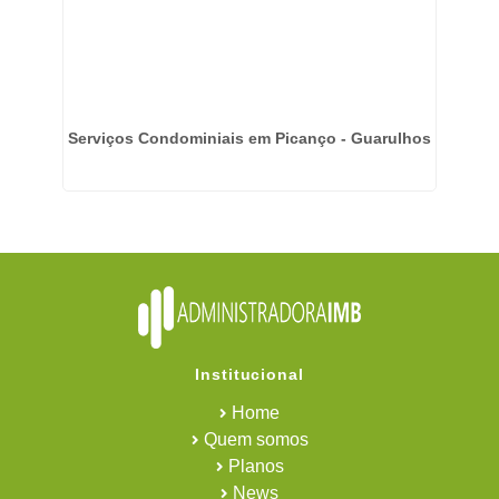
o
Serviços Condominiais em Picanço - Guarulhos
Ser
Institucional
Home
Quem somos
Planos
News