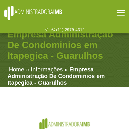
(11) 2979-4312
Empresa Administração
De Condominios em
Itapegica - Guarulhos
Home
»
Informações
»
Empresa
Administração De Condominios em
Itapegica - Guarulhos