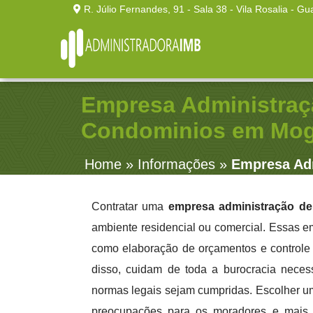
R. Júlio Fernandes, 91 - Sala 38 - Vila Rosalia - Gu
Empresa Administraç
Condominios em Mog
Home
»
Informações
»
Empresa Ad
Contratar uma
empresa administração d
ambiente residencial ou comercial. Essas e
como elaboração de orçamentos e controle
disso, cuidam de toda a burocracia nece
normas legais sejam cumpridas. Escolher 
preocupações para os moradores e mais v