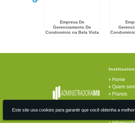
 Financeira De
Empresa De
Emp
nios no Parque
Gerenciamento De
Gerenc
o Carmo
Condominio na Bela Vista
Condominio
Institucion
Home
Quem som
Planos
News
Área do cl
Este site usa cookies para garantir que você obtenha a melhor
Contato
Informaçõ