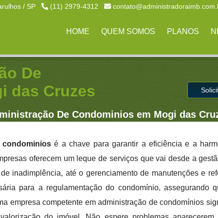
arulhos / SP
(11) 2979-4312
contato@administradoraimb.com.
HOME
QUEM SOMOS
PLANOS
N
ão De
i das Cruzes
Solic
ministração De Condominios em Mogi das Cru
e condominios
é a chave para garantir a eficiência e a har
mpresas oferecem um leque de serviços que vai desde a gestão
 de inadimplência, até o gerenciamento de manutenções e re
ssária para a regulamentação do condomínio, assegurando q
uma empresa competente em administração de condomínios sig
alorização do imóvel. Não espere problemas aparecerem, 