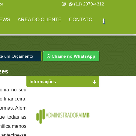
br
(11) 2979-4312
EWS
ÁREA DO CLIENTE
CONTATO
ite um Orçamento
Chame no WhatsApp
zes
Informações
monia no seu
 financeira,
formas. Além
ue todas as
nifica menos
antecipe-se