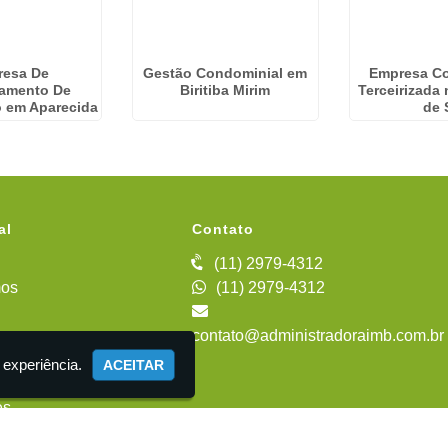
resa De
Gestão Condominial em
Empresa C
iamento De
Biritiba Mirim
Terceirizada
 em Aparecida
de 
al
Contato
(11) 2979-4312
os
(11) 2979-4312
contato@administradoraimb.com.br
iente
 experiência.
ACEITAR
es