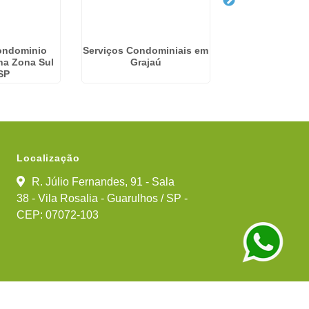
ondominio
Serviços Condominiais em
Empresa De Se
 na Zona Sul
Grajaú
Condomíni
SP
Continental - 
Localização
R. Júlio Fernandes, 91 - Sala
38 - Vila Rosalia - Guarulhos / SP -
CEP: 07072-103