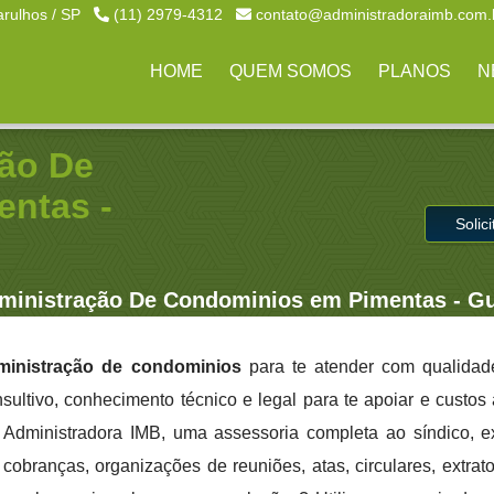
arulhos / SP
(11) 2979-4312
contato@administradoraimb.com.
HOME
QUEM SOMOS
PLANOS
N
ão De
ntas -
Solic
ministração De Condominios em Pimentas - G
ministração de condominios
para te atender com qualidade
sultivo, conhecimento técnico e legal para te apoiar e custo
a Administradora IMB, uma assessoria completa ao síndico, 
cobranças, organizações de reuniões, atas, circulares, extrato