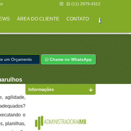
br
(11) 2979-4312
EWS
ÁREA DO CLIENTE
CONTATO
ite um Orçamento
Chame no WhatsApp
uarulhos
Informações
, agilidade,
s adequados?
executando o
s, planilhas,