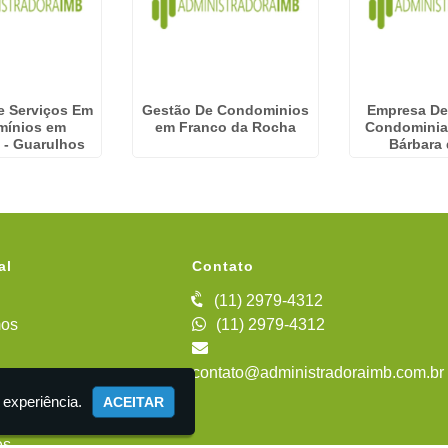
e Serviços Em
Gestão De Condominios
Empresa De
mínios em
em Franco da Rocha
Condominia
 - Guarulhos
Bárbara
al
Contato
(11) 2979-4312
os
(11) 2979-4312
contato@administradoraimb.com.br
iente
 experiência.
ACEITAR
es