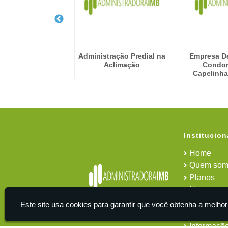
e Administração
Administração Predial na
Empresa D
 em Capelinha -
Aclimação
Condo
uarulhos
Capelinha
Institucion
Home
Quem som
Planos
News
Área do cl
Este site usa cookies para garantir que você obtenha a melhor
Contato
Informaçõ