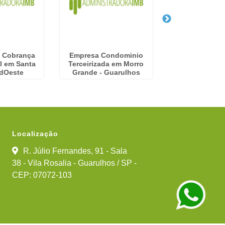
 Cobrança
Empresa Condominio
Empresa Admini
l em Santa
Terceirizada em Morro
Condominios 
 dOeste
Grande - Guarulhos
Localização
R. Júlio Fernandes, 91 - Sala
38 - Vila Rosalia - Guarulhos / SP -
CEP: 07072-103