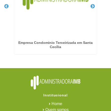
 em
Empresa Condominio Terceirizada em Santa
E
Cecília
Institucional
Home
Quem somos