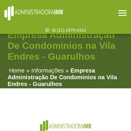
(11) 2979-4312
Empresa Administração
De Condominios na Vila
Endres - Guarulhos
Home
»
Informações
»
Empresa
Administração De Condominios na Vila
Endres - Guarulhos