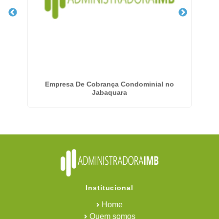
Empresa De Cobrança Condominial no
Em
Jabaquara
Institucional
Home
Quem somos