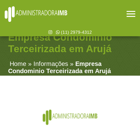
(11) 2979-4312
Empresa Condominio
Terceirizada em Arujá
Home
»
Informações
»
Empresa
Condominio Terceirizada em Arujá