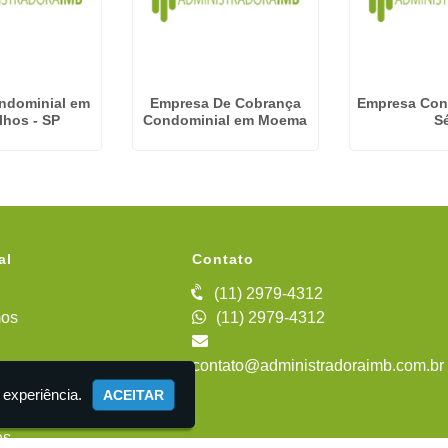
ndominial em
Empresa De Cobrança
Empresa Con
lhos - SP
Condominial em Moema
S
al
Contato
(11) 2979-4312
os
(11) 2979-4312
contato@administradoraimb.com.br
iente
 experiência.
ACEITAR
es