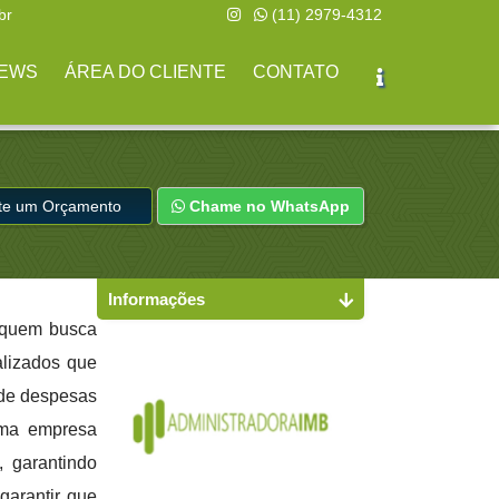
br
(11) 2979-4312
EWS
ÁREA DO CLIENTE
CONTATO
ite um Orçamento
Chame no WhatsApp
Informações
 quem busca
alizados que
 de despesas
uma empresa
, garantindo
garantir que