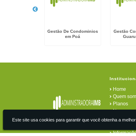
e Administração
Gestão De Condominios
Gestão Co
em Higienópolis
em Poá
Guaru
Institucion
Home
Quem som
Planos
News
Área do cl
Este site usa cookies para garantir que você obtenha a melhor
Contato
Informaçõ