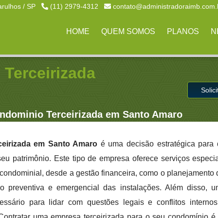
arulhos / SP
(11) 2979-4312
contato@administradoraimb.com.
HOME
QUEM SOMOS
PLANOS
N
Terceirizada
Solic
ndominio Terceirizada em Santo Amaro
eirizada em Santo Amaro
é uma decisão estratégica para
 seu patrimônio. Este tipo de empresa oferece serviços especi
condominial, desde a gestão financeira, como o planejamento
o preventiva e emergencial das instalações. Além disso, 
ssário para lidar com questões legais e conflitos internos
Contratar uma empresa terceirizada para o seu condomínio é 