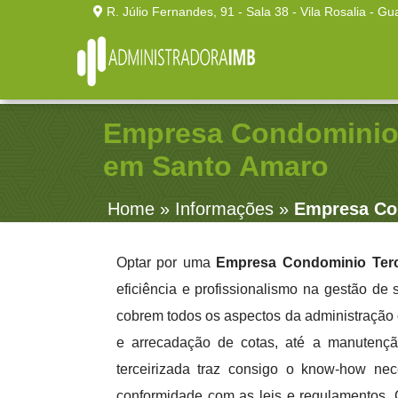
R. Júlio Fernandes, 91 - Sala 38 - Vila Rosalia - Gu
Empresa Condominio 
em Santo Amaro
Home
»
Informações
»
Empresa Co
Optar por uma
Empresa Condominio Terc
eficiência e profissionalismo na gestão de
cobrem todos os aspectos da administração 
e arrecadação de cotas, até a manutençã
terceirizada traz consigo o know-how nece
conformidade com as leis e regulamentos. 