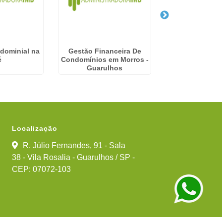
dominial na
Gestão Financeira De
Serviços Condo
é
Condomínios em Morros -
Vila Rio de J
Guarulhos
Guarul
Localização
R. Júlio Fernandes, 91 - Sala
38 - Vila Rosalia - Guarulhos / SP -
CEP: 07072-103