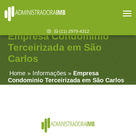
(11) 2979-4312
Empresa Condominio
Terceirizada em São
Carlos
Home
»
Informações
»
Empresa
Condominio Terceirizada em São Carlos