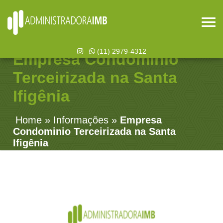
(11) 2979-4312
Empresa Condominio
Terceirizada na Santa
Ifigênia
Home
»
Informações
»
Empresa
Condominio Terceirizada na Santa
Ifigênia