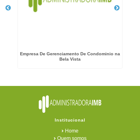
de
Empresa De Gerenciamento De Condominio na
Emp
Bela Vista
Institucional
Home
Quem somos