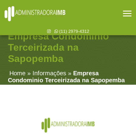
(11) 2979-4312
Empresa Condominio
Terceirizada na
Sapopemba
Home
»
Informações
»
Empresa
Condominio Terceirizada na Sapopemba