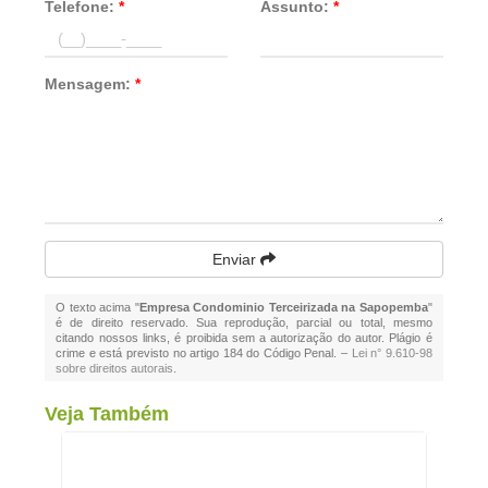
Telefone:
*
Assunto:
*
Mensagem:
*
Enviar
O texto acima "
Empresa Condominio Terceirizada na Sapopemba
"
é de direito reservado. Sua reprodução, parcial ou total, mesmo
citando nossos links, é proibida sem a autorização do autor. Plágio é
crime e está previsto no artigo 184 do Código Penal. –
Lei n° 9.610-98
sobre direitos autorais
.
Veja Também