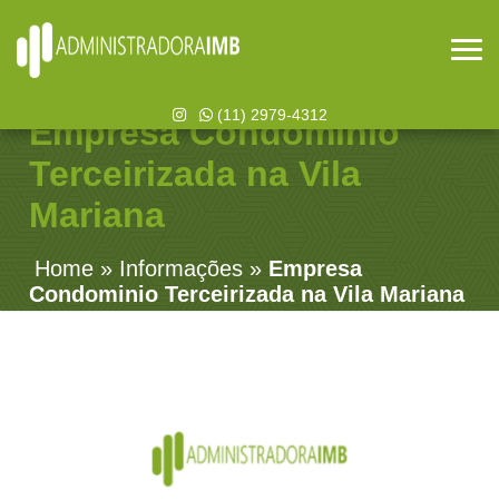
(11) 2979-4312
Empresa Condominio
Terceirizada na Vila
Mariana
Home
»
Informações
»
Empresa
Condominio Terceirizada na Vila Mariana