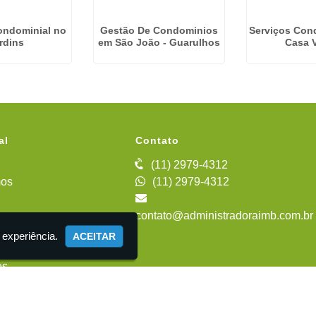
ondominial no
Gestão De Condominios
Serviços Con
rdins
em São João - Guarulhos
Casa 
al
Contato
(11) 2979-4312
os
(11) 2979-4312
contato@administradoraimb.com.br
iente
 experiência.
ACEITAR
es
 Administração de Condomínios