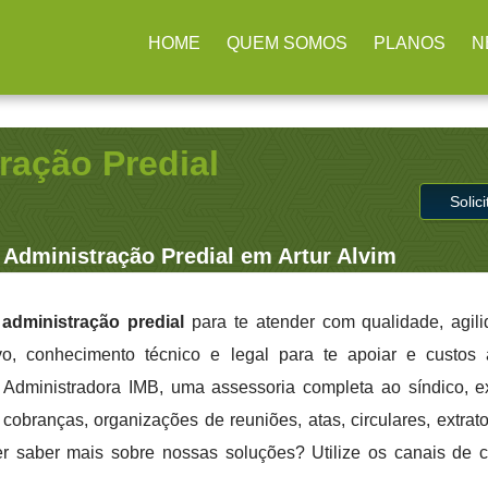
rulhos / SP
(11) 2979-4312
contato@administradoraimb.com.b
HOME
QUEM SOMOS
PLANOS
N
ração Predial
Solic
Administração Predial em Artur Alvim
administração predial
para te atender com qualidade, agil
ivo, conhecimento técnico e legal para te apoiar e custo
a Administradora IMB, uma assessoria completa ao síndico, 
cobranças, organizações de reuniões, atas, circulares, extrato
er saber mais sobre nossas soluções? Utilize os canais de