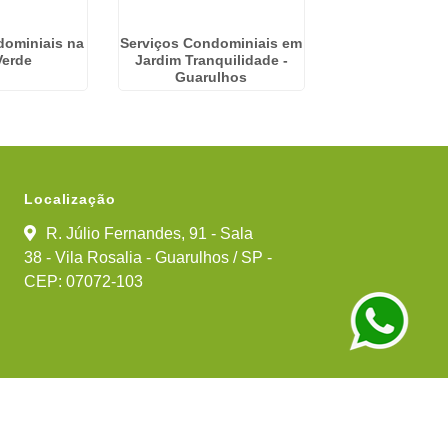
dominiais na
Serviços Condominiais em
Empresa Admini
Verde
Jardim Tranquilidade -
Condominios e
Guarulhos
Localização
R. Júlio Fernandes, 91 - Sala
38 - Vila Rosalia - Guarulhos / SP -
CEP: 07072-103