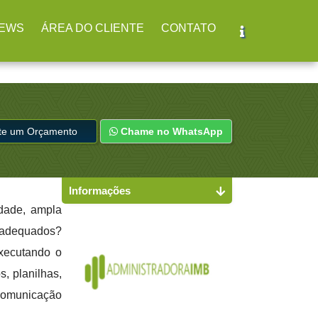
r
(11) 2979-4312
EWS
ÁREA DO CLIENTE
CONTATO
ite um Orçamento
Chame no WhatsApp
Informações
idade, ampla
s adequados?
executando o
s, planilhas,
 comunicação