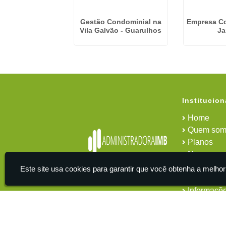
De Serviços Em
Gestão Condominial na
Empresa C
ios em Macedo -
Vila Galvão - Guarulhos
Ja
uarulhos
Institucion
Home
Quem som
Planos
News
Área do cl
Este site usa cookies para garantir que você obtenha a melhor
Contato
Informaçõ
IMB - Serviços De Apoio Administrativo A Empresas -