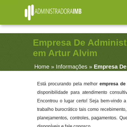
R. Júlio Fernandes, 91 - Sala 38 - Vila Rosalia - Gua
Empresa De Administ
em Artur Alvim
Home
»
Informações
»
Empresa De 
Está procurando pela melhor
empresa de 
disponibilidade para atendimento consult
Encontrou o lugar certo! Seja bem-vindo 
trabalho burocrático tais como recebimento, 
planejamentos, controles, pagamentos. Qu
disponíveis e fale conosco.