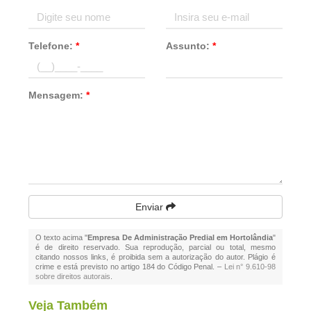
Telefone:
*
Assunto:
*
Mensagem:
*
Enviar
O texto acima "
Empresa De Administração Predial em Hortolândia
"
é de direito reservado. Sua reprodução, parcial ou total, mesmo
citando nossos links, é proibida sem a autorização do autor. Plágio é
crime e está previsto no artigo 184 do Código Penal. –
Lei n° 9.610-98
sobre direitos autorais
.
Veja Também