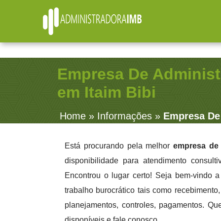
R. Júlio Fernandes, 91 - Sala 38 - Vila Rosalia - Gu
Empresa De Administ
em Itaim Bibi
Home
»
Informações
»
Empresa De 
Está procurando pela melhor
empresa de 
disponibilidade para atendimento consult
Encontrou o lugar certo! Seja bem-vindo 
trabalho burocrático tais como recebimento, 
planejamentos, controles, pagamentos. Qu
disponíveis e fale conosco.