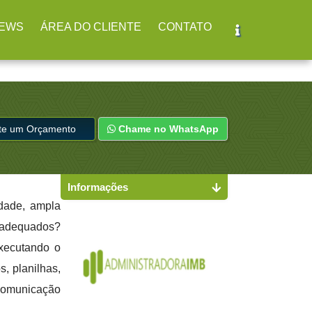
br
(11) 2979-4312
EWS
ÁREA DO CLIENTE
CONTATO
ite um Orçamento
Chame no WhatsApp
Informações
idade, ampla
s adequados?
executando o
s, planilhas,
 comunicação