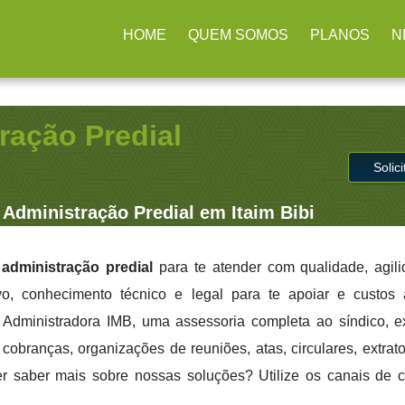
arulhos / SP
(11) 2979-4312
contato@administradoraimb.com.
HOME
QUEM SOMOS
PLANOS
N
ração Predial
Solic
Administração Predial em Itaim Bibi
administração predial
para te atender com qualidade, agil
ivo, conhecimento técnico e legal para te apoiar e custo
a Administradora IMB, uma assessoria completa ao síndico, 
cobranças, organizações de reuniões, atas, circulares, extrato
er saber mais sobre nossas soluções? Utilize os canais de