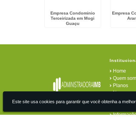
a De Cobrança
Empresa Condominio
Empresa C
ominial em
Terceirizada em Mogi
Ara
aianazes
Guaçu
Institucion
Home
Quem som
Planos
News
Área do cl
Este site usa cookies para garantir que você obtenha a melhor
Contato
Informaçõ
IMB - Serviços De Apoio Administrativo A Empresas -