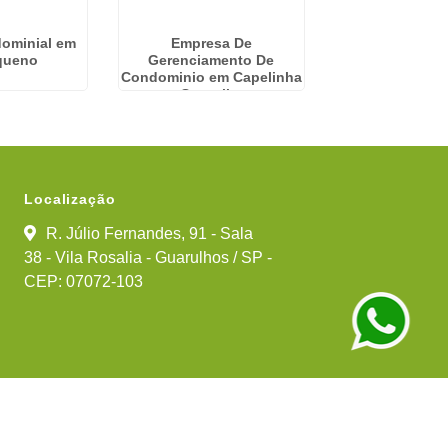
ominial em
Empresa De
Empresa De Adm
queno
Gerenciamento De
Predial na Vi
Condominio em Capelinha
- Guarulhos
Localização
R. Júlio Fernandes, 91 - Sala
38 - Vila Rosalia - Guarulhos / SP -
CEP: 07072-103