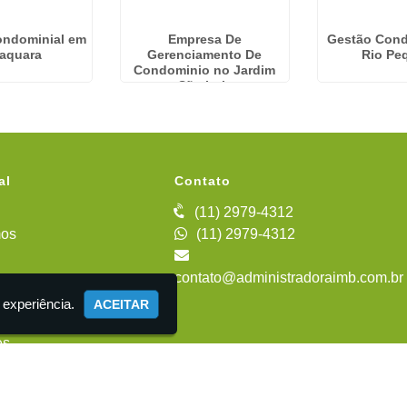
ondominial em
Empresa De
Gestão Cond
raquara
Gerenciamento De
Rio Pe
Condominio no Jardim
São Luiz
al
Contato
(11) 2979-4312
os
(11) 2979-4312
contato@administradoraimb.com.br
iente
 experiência.
ACEITAR
es
 Administração de Condomínios