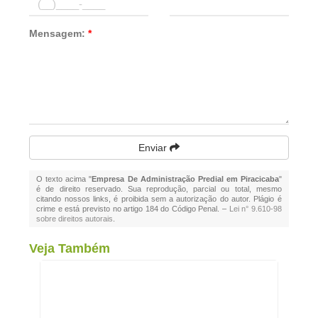
Mensagem:
*
Enviar
O texto acima "
Empresa De Administração Predial em Piracicaba
"
é de direito reservado. Sua reprodução, parcial ou total, mesmo
citando nossos links, é proibida sem a autorização do autor. Plágio é
crime e está previsto no artigo 184 do Código Penal. –
Lei n° 9.610-98
sobre direitos autorais
.
Veja Também