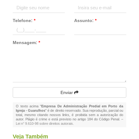
Telefone:
*
Assunto:
*
Mensagem:
*
Enviar
O texto acima "
Empresa De Administração Predial em Porto da
Igreja - Guarulhos
" é de direito reservado. Sua reprodução, parcial ou
total, mesmo citando nossos links, é proibida sem a autorização do
autor. Plágio é crime e está previsto no artigo 184 do Código Penal. –
Lei n° 9.610-98 sobre direitos autorais
.
Veja Também