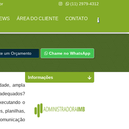
br
(11) 2979-4312
EWS
ÁREA DO CLIENTE
CONTATO
ite um Orçamento
Chame no WhatsApp
Informações
idade, ampla
s adequados?
executando o
s, planilhas,
 comunicação