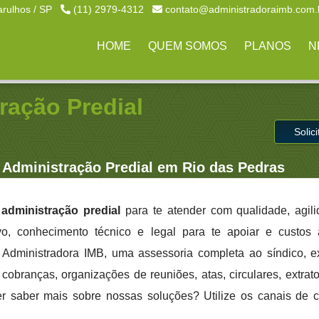
arulhos / SP
(11) 2979-4312
contato@administradoraimb.com.
HOME
QUEM SOMOS
PLANOS
N
ração Predial
Solic
Administração Predial em Rio das Pedras
administração predial
para te atender com qualidade, agil
ivo, conhecimento técnico e legal para te apoiar e custo
a Administradora IMB, uma assessoria completa ao síndico, 
cobranças, organizações de reuniões, atas, circulares, extrato
er saber mais sobre nossas soluções? Utilize os canais de