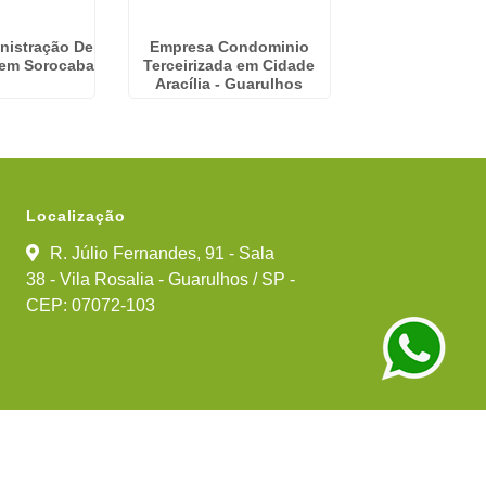
nistração De
Empresa Condominio
Empresa De 
em Sorocaba
Terceirizada em Cidade
Condominial e
Aracília - Guarulhos
Guarul
Localização
R. Júlio Fernandes, 91 - Sala
38 - Vila Rosalia - Guarulhos / SP -
CEP: 07072-103