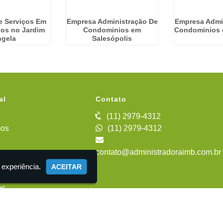
e Serviços Em
Empresa Administração De
Empresa Admi
os no Jardim
Condominios em
Condominios 
ngela
Salesópolis
al
Contato
(11) 2979-4312
os
(11) 2979-4312
contato@administradoraimb.com.br
iente
 experiência.
ACEITAR
es
 Administração de Condomínios