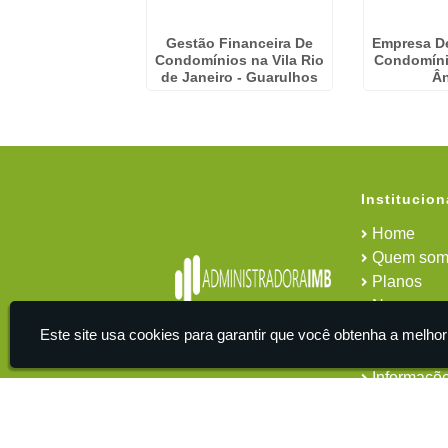
 Financeira De
Gestão Financeira De
Empresa D
nios em Cidade
Condomínios na Vila Rio
Condomíni
Jardim
de Janeiro - Guarulhos
Â
Institucion
Home
Quem som
Planos
News
Área do cl
Este site usa cookies para garantir que você obtenha a melhor
Contato
Informaçõ
IMB - Serviços De Apoio Administrativo A Empresas -