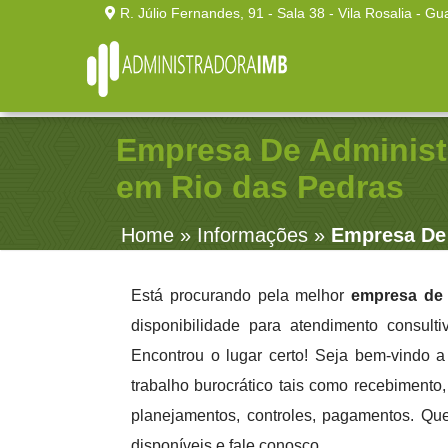
R. Júlio Fernandes, 91 - Sala 38 - Vila Rosalia - Gu
Empresa De Administ
em Rio das Pedras
Home
»
Informações
»
Empresa De 
Está procurando pela melhor
empresa de 
disponibilidade para atendimento consult
Encontrou o lugar certo! Seja bem-vindo 
trabalho burocrático tais como recebimento, 
planejamentos, controles, pagamentos. Qu
disponíveis e fale conosco.