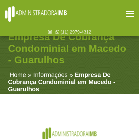
(11) 2979-4312
Empresa De Cobrança
Condominial em Macedo
- Guarulhos
Home
»
Informações
»
Empresa De
Cobrança Condominial em Macedo -
Guarulhos