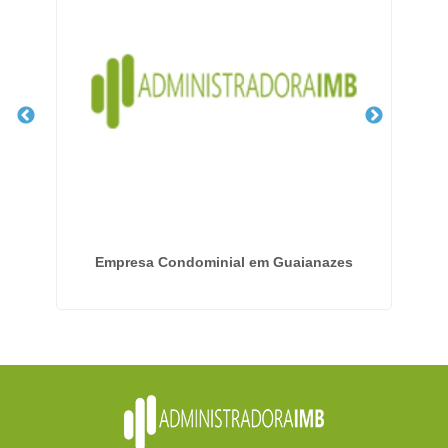
em
Empresa Condominial em Guaianazes
Em