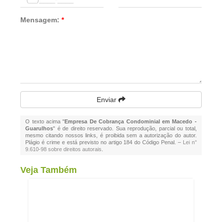
Mensagem:
*
Enviar
O texto acima "
Empresa De Cobrança Condominial em Macedo -
Guarulhos
" é de direito reservado. Sua reprodução, parcial ou total,
mesmo citando nossos links, é proibida sem a autorização do autor.
Plágio é crime e está previsto no artigo 184 do Código Penal. –
Lei n°
9.610-98 sobre direitos autorais
.
Veja Também