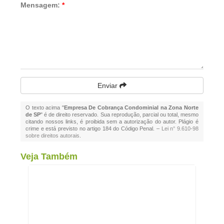
Mensagem:
*
Enviar
O texto acima "
Empresa De Cobrança Condominial na Zona Norte
de SP
" é de direito reservado. Sua reprodução, parcial ou total, mesmo
citando nossos links, é proibida sem a autorização do autor. Plágio é
crime e está previsto no artigo 184 do Código Penal. –
Lei n° 9.610-98
sobre direitos autorais
.
Veja Também