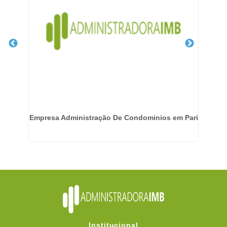
ba
Empresa Administração De Condominios em Pari
Ad
Institucional