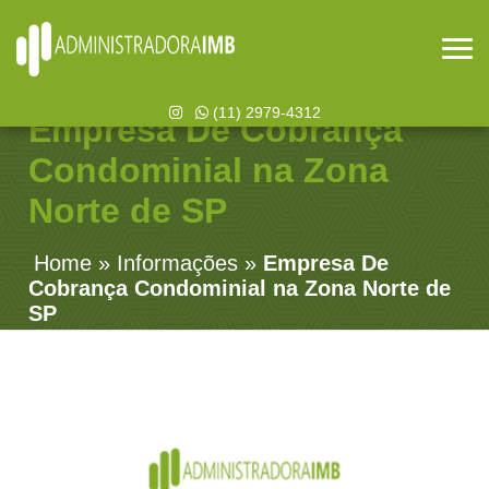
(11) 2979-4312
Empresa De Cobrança
Condominial na Zona
Norte de SP
Home
»
Informações
»
Empresa De
Cobrança Condominial na Zona Norte de
SP