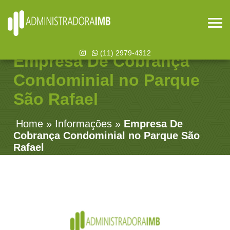
(11) 2979-4312
Empresa De Cobrança
Condominial no Parque
São Rafael
Home
»
Informações
»
Empresa De
Cobrança Condominial no Parque São
Rafael