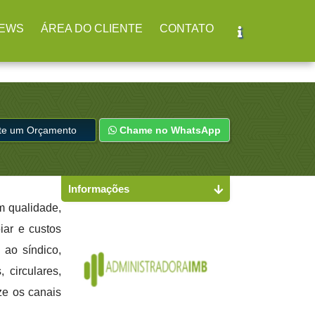
r
(11) 2979-4312
EWS
ÁREA DO CLIENTE
CONTATO
ite um Orçamento
Chame no WhatsApp
Informações
m qualidade,
iar e custos
 ao síndico,
 circulares,
ze os canais