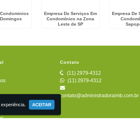
 Condominios
Empresa De Serviços Em
Empresa De 
 Domingos
Condomínios na Zona
Condomí
Leste de SP
Sapop
al
Contato
(11) 2979-4312
os
(11) 2979-4312
contato@administradoraimb.com.br
iente
 experiência.
ACEITAR
es
 Administração de Condomínios