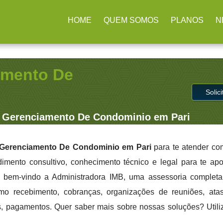
ulhos / SP
(11) 2979-4312
contato@administradoraimb.com.b
HOME
QUEM SOMOS
PLANOS
N
amento De
Solic
 Gerenciamento De Condominio em Pari
Gerenciamento De Condominio em Pari
para te atender co
dimento consultivo, conhecimento técnico e legal para te apo
 bem-vindo a Administradora IMB, uma assessoria completa
mo recebimento, cobranças, organizações de reuniões, atas,
les, pagamentos. Quer saber mais sobre nossas soluções? Utili