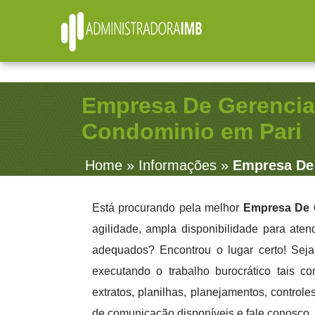
R. Júlio Fernandes, 91 - Sala 38 - Vila Rosalia - Guar
Empresa De Gerenci
Condominio em Pari
Home
»
Informações
»
Empresa De
Está procurando pela melhor
Empresa De 
agilidade, ampla disponibilidade para aten
adequados? Encontrou o lugar certo! Seja
executando o trabalho burocrático tais co
extratos, planilhas, planejamentos, contro
de comunicação disponíveis e fale conosco.