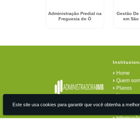
De Serviços Em
Administração Predial na
Gestão De
ínios em Itu
Freguesia do Ó
em São
Institucion
Home
Quem som
Planos
News
Área do cl
Este site usa cookies para garantir que você obtenha a melhor
Contato
Informaçõ
IMB - Serviços De Apoio Administrativo A Empresas -