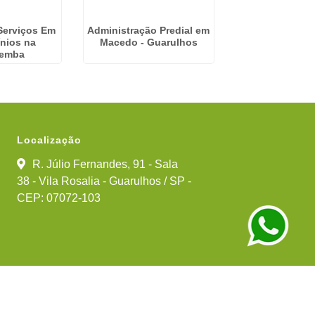
Serviços Em
Administração Predial em
Empresa
nios na
Macedo - Guarulhos
Gerenciame
emba
Condominio e
do Jord
Localização
R. Júlio Fernandes, 91 - Sala
38 - Vila Rosalia - Guarulhos / SP -
CEP: 07072-103