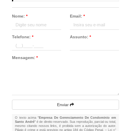
Nome:
*
Email:
*
Telefone:
*
Assunto:
*
Mensagem:
*
Enviar
O texto acima "
Empresa De Gerenciamento De Condominio em
Santo André
" é de direito reservado. Sua reprodução, parcial ou total,
mesmo citando nossos links, é proibida sem a autorização do autor.
Plágio é crime e está previsto no artigo 184 do Código Penal. –
Lei n°