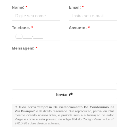
Nome:
*
Email:
*
Telefone:
*
Assunto:
*
Mensagem:
*
Enviar
O texto acima "
Empresa De Gerenciamento De Condominio na
Vila Buarque
" é de direito reservado. Sua reprodução, parcial ou total,
mesmo citando nossos links, é proibida sem a autorização do autor.
Plágio é crime e está previsto no artigo 184 do Código Penal. –
Lei n°
9.610-98 sobre direitos autorais
.