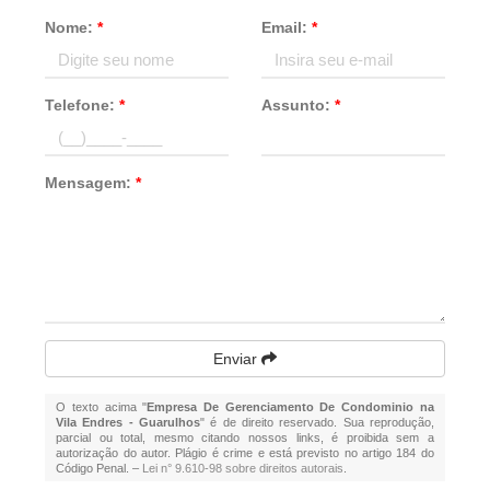
Nome:
*
Email:
*
Telefone:
*
Assunto:
*
Mensagem:
*
Enviar
O texto acima "
Empresa De Gerenciamento De Condominio na
Vila Endres - Guarulhos
" é de direito reservado. Sua reprodução,
parcial ou total, mesmo citando nossos links, é proibida sem a
autorização do autor. Plágio é crime e está previsto no artigo 184 do
Código Penal. –
Lei n° 9.610-98 sobre direitos autorais
.