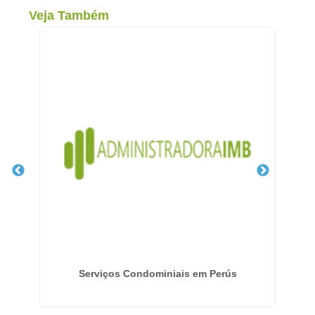
Veja Também
evi
Serviços Condominiais em Perús
E