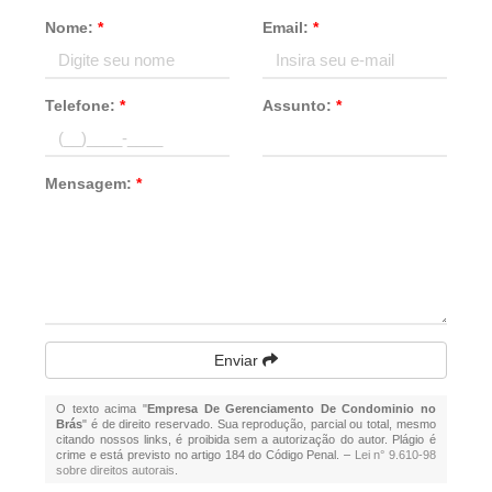
Nome:
*
Email:
*
Telefone:
*
Assunto:
*
Mensagem:
*
Enviar
O texto acima "
Empresa De Gerenciamento De Condominio no
Brás
" é de direito reservado. Sua reprodução, parcial ou total, mesmo
citando nossos links, é proibida sem a autorização do autor. Plágio é
crime e está previsto no artigo 184 do Código Penal. –
Lei n° 9.610-98
sobre direitos autorais
.