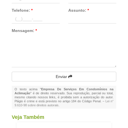
Telefone:
*
Assunto:
*
Mensagem:
*
Enviar
O texto acima "
Empresa De Serviços Em Condomínios na
Aclimação
" é de direito reservado. Sua reprodução, parcial ou total,
mesmo citando nossos links, é proibida sem a autorização do autor.
Plágio é crime e está previsto no artigo 184 do Código Penal. –
Lei n°
9.610-98 sobre direitos autorais
.
Veja Também