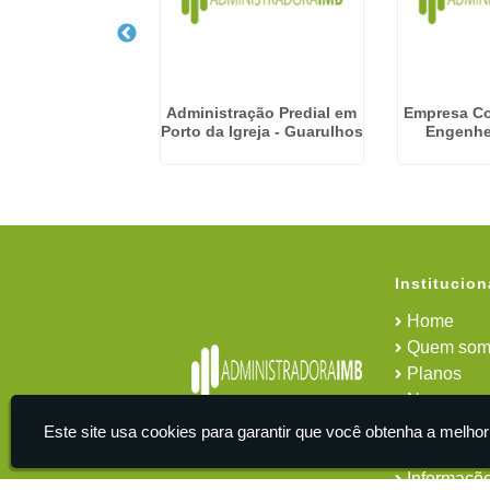
presa De
Administração Predial em
Empresa C
ciamento De
Porto da Igreja - Guarulhos
Engenhe
dominio em
erica da Serra
Institucion
Home
Quem som
Planos
News
Área do cl
Este site usa cookies para garantir que você obtenha a melhor
Contato
Informaçõ