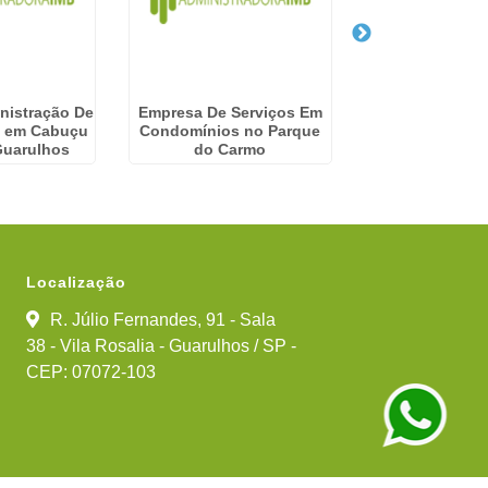
nistração De
Empresa De Serviços Em
Empresa De 
 em Cabuçu
Condomínios no Parque
Condominial em
Guarulhos
do Carmo
do Rio P
Localização
R. Júlio Fernandes, 91 - Sala
38 - Vila Rosalia - Guarulhos / SP -
CEP: 07072-103