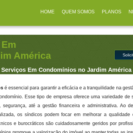
arulhos / SP
(11) 2979-4312
contato@administradoraimb.com.
HOME
QUEM SOMOS
PLANOS
N
s Em
im América
Solic
 Serviços Em Condomínios no Jardim América
os
é essencial para garantir a eficácia e a tranquilidade na ges
ondomínio. Esse tipo de empresa oferece uma variedade de 
 segurança, até a gestão financeira e administrativa. Ao d
lizada, os síndicos podem focar em melhorar a qualidade 
nicos e burocráticos são cuidadosamente geridos por profiss
nios promove a valorização do imóvel ao manter todas as in