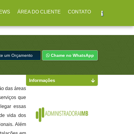
br
(11) 2979-4312
EWS
ÁREA DO CLIENTE
CONTATO
ite um Orçamento
Chame no WhatsApp
Informações
tão das áreas
serviços que
elegar essas
de vida dos
ionais. Além
stalações em