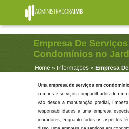
R. Júlio Fernandes, 91 - Sala 38 - Vila Rosalia - Gu
Empresa De Serviço
Condomínios no Jard
Home
»
Informações
»
Empresa De
Uma
empresa de serviços em condomíni
comuns e serviços compartilhados de um c
vão desde a manutenção predial, limpeza,
responsabilidades a uma empresa especia
moradores, enquanto todos os aspectos téc
disso, uma empresa de serviços em condomí