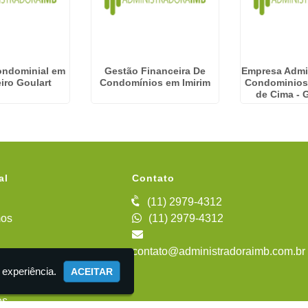
ondominial em
Gestão Financeira De
Empresa Admi
iro Goulart
Condomínios em Imirim
Condominios
de Cima - 
al
Contato
(11) 2979-4312
os
(11) 2979-4312
contato@administradoraimb.com.br
iente
 experiência.
ACEITAR
es