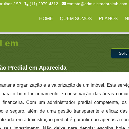
arulhos / SP
(11) 2979-4312
contato@administradoraimb.com.
HOME
QUEM SOMOS
PLANOS
N
l em
Solic
ão Predial em Aparecida
anter a organização e a valorização de um imóvel. Este servi
s para o bom funcionamento e conservação das áreas comun
 financeira. Com um administrador predial competente, os
o e seguro, além de uma gestão transparente e eficaz das 
lizada em administração predial é garantir não apenas a co
o seu investimento. Não deixe para depois: escolha hoj