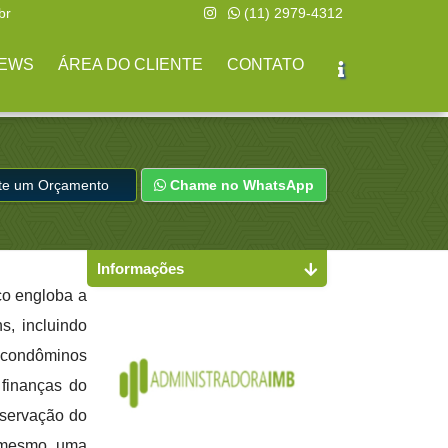
br
(11) 2979-4312
EWS
ÁREA DO CLIENTE
CONTATO
ite um Orçamento
Chame no WhatsApp
Informações
ço engloba a
s, incluindo
 condôminos
finanças do
nservação do
e mesmo uma