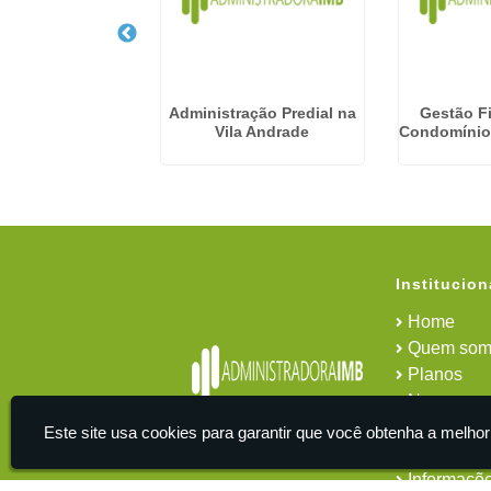
De Condominios
Administração Predial na
Gestão F
rdim São Luiz
Vila Andrade
Condomínios
Institucion
Home
Quem som
Planos
News
Área do cl
Este site usa cookies para garantir que você obtenha a melhor
Contato
Informaçõ