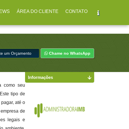
br
(11) 2979-4312
EWS
ÁREA DO CLIENTE
CONTATO
ite um Orçamento
Chame no WhatsApp
Informações
ma como seu
Este tipo de
pagar, até o
a empresa de
es legais e
do ambiente,