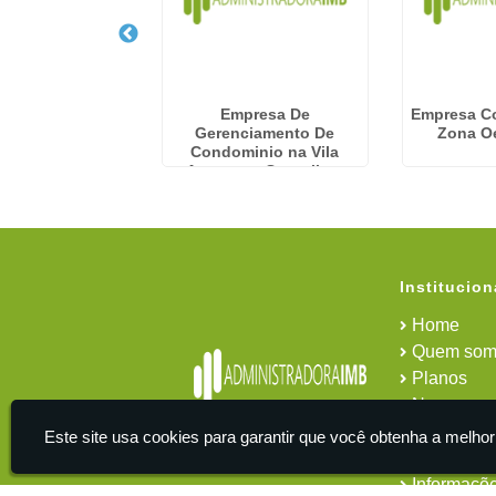
Condominiais em
Empresa De
Empresa C
ndaiatuba
Gerenciamento De
Zona O
Condominio na Vila
Augusta - Guarulhos
Institucion
Home
Quem som
Planos
News
Área do cl
Este site usa cookies para garantir que você obtenha a melhor
Contato
Informaçõ