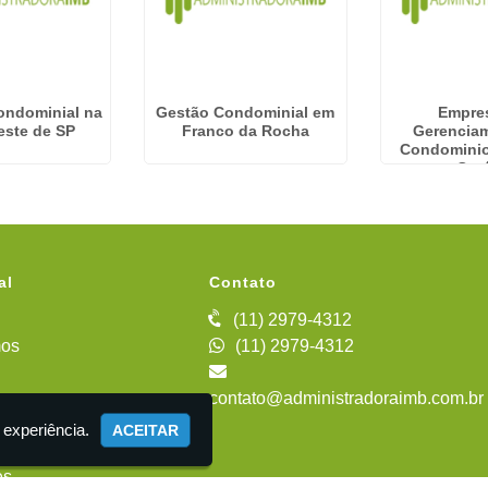
ondominial na
Gestão Condominial em
Empre
este de SP
Franco da Rocha
Gerencia
Condominio
Cecí
al
Contato
(11) 2979-4312
os
(11) 2979-4312
contato@administradoraimb.com.br
iente
 experiência.
ACEITAR
es