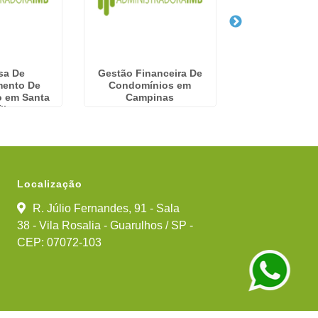
sa De
Gestão Financeira De
Serviços Condo
mento De
Condomínios em
Itapev
 em Santa
Campinas
lia
Localização
R. Júlio Fernandes, 91 - Sala
38 - Vila Rosalia - Guarulhos / SP -
CEP: 07072-103