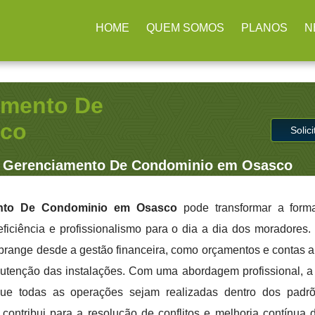
arulhos / SP
(11) 2979-4312
contato@administradoraimb.com.
HOME
QUEM SOMOS
PLANOS
N
amento De
sco
Solic
 Gerenciamento De Condominio em Osasco
nto De Condominio em Osasco
pode transformar a for
ficiência e profissionalismo para o dia a dia dos moradores. 
range desde a gestão financeira, como orçamentos e contas a 
tenção das instalações. Com uma abordagem profissional, 
ue todas as operações sejam realizadas dentro dos padrõ
contribui para a resolução de conflitos e melhoria contínua 