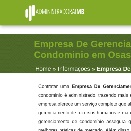
R. Júlio Fernandes, 91 - Sala 38 - Vila Rosalia - Gu
Empresa De Gerenci
Condominio em Osa
Home
»
Informações
»
Empresa De
Contratar uma
Empresa De Gerenciame
condomínio é administrado, trazendo mais e
empresa oferece um serviço completo que ab
gerenciamento de recursos humanos e manu
gerenciamento de condomínio assegura q
melhores práticas de mercado. Além disso, 