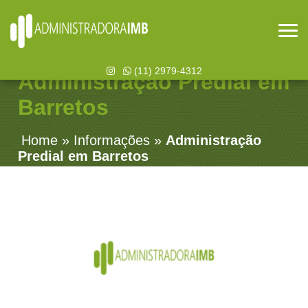
(11) 2979-4312
Administração Predial em
Barretos
Home
»
Informações
»
Administração
Predial em Barretos