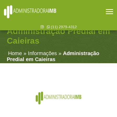
(11) 2979-4312
Administração Predial em
Caieiras
Home
»
Informações
»
Administração
Predial em Caieiras